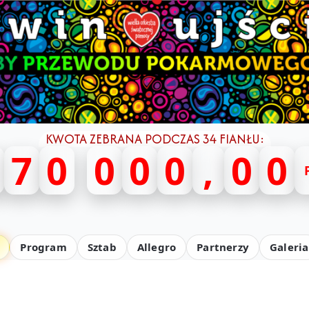
KWOTA ZEBRANA PODCZAS 34 FIANŁU:
7
0
0
0
0
,
0
0
Program
Sztab
Allegro
Partnerzy
Galeria