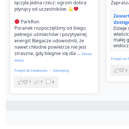
łączyła jedna rzecz: ogrom dobra
Zaprasz
płynący od uczestników.
Zawart
ParkRun
dostę
Poranek rozpoczęliśmy od biegu
Dzieje 
właścic
pełnego uśmiechów i pozytywnej
małej g
energii! Biegacze udowodnili, że
widocz
nawet chłodne powietrze nie jest
straszne, gdy biegnie się dla
...
Zobacz
Przejdź do
więcej
2
Przejdź do Facebooka
·
Udostepnij
7
7
0