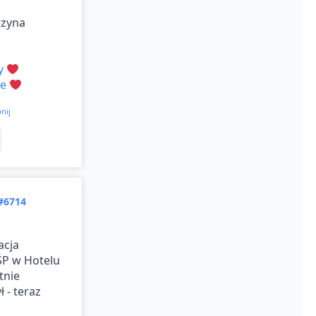
rzyna
y
ie
nij
#6714
acja
P w Hotelu
tnie
 - teraz