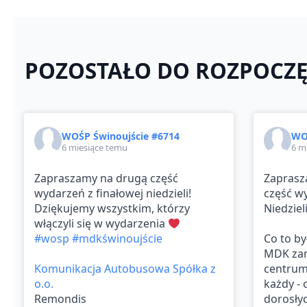
POZOSTAŁO
DO ROZPOCZĘ
WOŚP Świnoujście #6714
WO
6 miesiące temu
6 m
Zapraszamy na drugą część
Zaprasz
wydarzeń z finałowej niedzieli!
część wy
Dziękujemy wszystkim, którzy
Niedzieli
włączyli się w wydarzenia
#wosp
#mdkświnoujście
Co to by
MDK zam
Komunikacja Autobusowa Spółka z
centrum
o.o.
każdy -
Remondis
dorosłyc