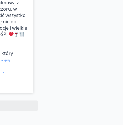
filmową z
czoru, w
cić wszystko
ę nie do
cje i wielkie
OŚP!
 który
 więcej
nij