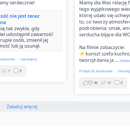
amy serdecznie!
Mamy dla Was relację 
tego wyjątkowego wie
której udało się uchwy
ość nie jest teraz
to, co tworzy atmosfer
pna
podrobienia: smak, emo
się tak zwykle, gdy
iel udostępnił zawartość
serducha bijące dla W
rupie osób, zmienił jej
ność lub ją usunął.
Na filmie zobaczycie:
kunszt szefa kuchni,
 Facebooka
·
Udostepnij
tworzył dania ja
...
Zobacz
1
0
Przejdź do Facebooka
·
Udostep
46
12
0
Załaduj więcej