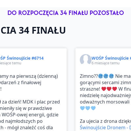
DO ROZPOCZĘCIA 34 FINAŁU POZOSTAŁO
CIA 34 FINAŁU
ŚP Świnoujście #6714
WOŚP Świnoujście 
iesiące temu
6 miesiące temu
amy na pierwszą (dzienną)
Zimno??
Nie ma
darzeń z finałowej
gorącymi sercami zimn
!
straszne!
W fin
niedzielę najodważniejs
ł za dzień! MDK i plac przed
odważnych morsowali 
ieniły się w prawdziwe
 WOŚP-owej energii, gdzie
 od najmłodszych po
Za ujecia z drona dzię
h - mógł znaleźć coś dla
Świnoujście Dronem - 