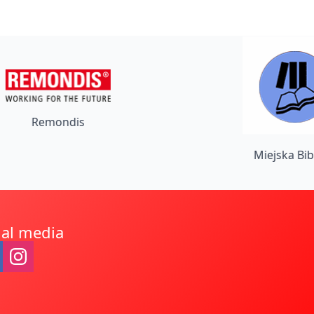
Remondis
Miejska Bibliote
ial media