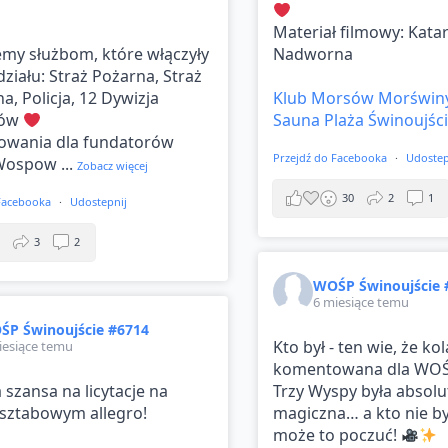
Materiał filmowy: Kata
emy służbom, które włączyły
Nadworna
działu: Straż Pożarna, Straż
a, Policja, 12 Dywizja
Klub Morsów Morświn
ców
Sauna Plaża Świnoujśc
owania dla fundatorów
Przejdź do Facebooka
·
Udostep
 Wospow
...
Zobacz więcej
30
2
1
 Facebooka
·
Udostepnij
3
3
2
WOŚP Świnoujście 
6 miesiące temu
ŚP Świnoujście #6714
Kto był - ten wie, że kol
iesiące temu
komentowana dla WOŚ
 szansa na licytacje na
Trzy Wyspy była absolu
sztabowym allegro!
magiczna… a kto nie był
może to poczuć!