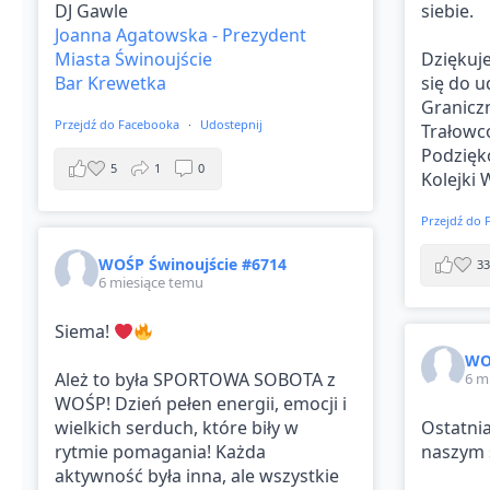
DJ Gawle
siebie.
Joanna Agatowska - Prezydent
Miasta Świnoujście
Dziękuj
Bar Krewetka
się do u
Graniczn
Przejdź do Facebooka
·
Udostepnij
Trałow
Podzięk
5
1
0
Kolejki
Przejdź do
WOŚP Świnoujście #6714
3
6 miesiące temu
Siema!
WO
Ależ to była SPORTOWA SOBOTA z
6 m
WOŚP! Dzień pełen energii, emocji i
wielkich serduch, które biły w
Ostatnia
rytmie pomagania! Każda
naszym 
aktywność była inna, ale wszystkie