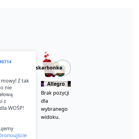
#6714
eskarbonka
 mowy! Z tak
Allegro
o nie
Brak pozycji
ałową
dla
i z
dla WOŚP!
wybranego
widoku.
kujemy
Dronoujście