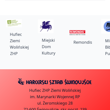
Hufiec
Miejski
Ziemi
Mie
Remondis
Dom
Wolińskiej
Bibl
Kultury
ZHP
Publ
Hufiec ZHP Ziemi Wolińskiej
im. Marynarki Wojennej RP
ul. Żeromskiego 28
72-600 Świnoujście, skr. poczt. 239