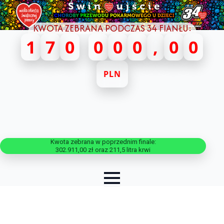
KWOTA ZEBRANA PODCZAS 34 FIANŁU:
1
7
0
0
0
0
,
0
0
PLN
Kwota zebrana w poprzednim finale:
302.911,00 zł oraz 211,5 litra krwi