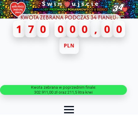
KWOTA ZEBRANA PODCZAS 34 FIANŁU:
1
7
0
0
0
0
,
0
0
PLN
Kwota zebrana w poprzednim finale:
302.911,00 zł oraz 211,5 litra krwi